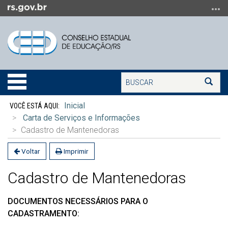
Ir
para
o
conteúdo
Ir
para
Buscar
o
Alterna
Bus
menu
a
Início
Ir
navegação
Inicial
do
para
Carta de Serviços e Informações
conteúdo
a
Cadastro de Mantenedoras
busca
Voltar
Imprimir
Cadastro de Mantenedoras
DOCUMENTOS NECESSÁRIOS PARA O
CADASTRAMENTO: