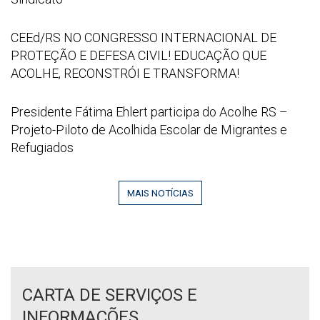
21
Fora
at
de
CEEd/RS
CEEd/RS NO CONGRESSO INTERNACIONAL DE
16
Sede
NO
PROTEÇÃO E DEFESA CIVIL! EDUCAÇÃO QUE
52
do
CONGRESSO
ACOLHE, RECONSTRÓI E TRANSFORMA!
53
CEEd/RS
INTERNACIONAL
no
DE
Captura
Presidente Fátima Ehlert participa do Acolhe RS –
CPERS
PROTEÇÃO
de
Projeto-Piloto de Acolhida Escolar de Migrantes e
Sindicato
E
tela
Refugiados
DEFESA
2026
CIVIL!
06
EDUCAÇÃO
MAIS NOTÍCIAS
29
QUE
095142
ACOLHE,
RECONSTRÓI
E
TRANSFORMA!
CARTA DE SERVIÇOS E
INFORMAÇÕES