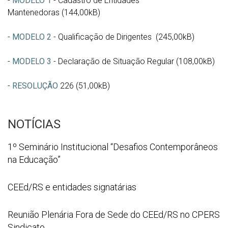
-
MODELO 1
-
Cadastro de Entidades
Mantenedoras
(144,00kB)
-
MODELO 2
-
Qualificação de Dirigentes
(245,00kB)
-
MODELO 3
-
Declaração de Situação Regular
(108,00kB)
-
RESOLUÇÃO
226 (51,00kB)
NOTÍCIAS
1º
1º Seminário Institucional “Desafios Contemporâneos
Seminário
na Educação”
Institucional
“Desafios
WhatsApp
CEEd/RS e entidades signatárias
Contemporâneos
Image
na
2026
Reunião
Reunião Plenária Fora de Sede do CEEd/RS no CPERS
Educação”
07
Plenária
Sindicato