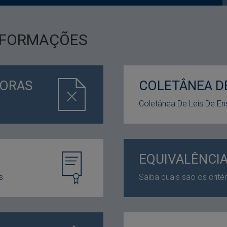
INFORMAÇÕES
DORAS
COLETÂNEA DE
Coletânea De Leis De En
EQUIVALÊNCI
s
Saiba quais são os crité