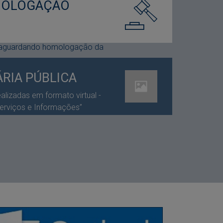
MOLOGAÇÃO
 aguardando homologação da
RIA PÚBLICA
lizadas em formato virtual -
erviços e Informações”