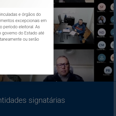
s vinculadas e órgãos do
dimentos excepcionais em
 período eleitoral. As
do governo do Estado até
entaneamente ou serão
tidades signatárias