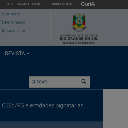
ESTADO
ESTADO
ESTADO
SECRETARIAS E ÓRGÃOS
DIÁRIO OFICIAL
Contraste
Fale conosco
Mapa do site
REVISTA
Buscar
Buscar
CEEd/RS e entidades signatárias