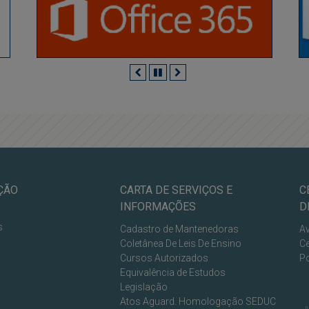
Anterior
Pausar
Próximo
ÇÃO
CARTA DE SERVIÇOS E
C
INFORMAÇÕES
D
s
Cadastro de Mantenedoras
Av
Coletânea De Leis De Ensino
Ce
Cursos Autorizados
Po
Equivalência de Estudos
Legislação
Atos Aguard. Homologação SEDUC