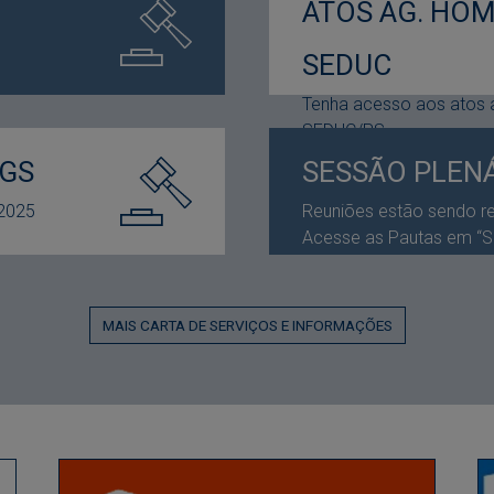
ATOS AG. HO
SEDUC
Tenha acesso aos atos
SEDUC/RS
GS
SESSÃO PLENÁ
 2025
Reuniões estão sendo rea
Acesse as Pautas em “S
MAIS CARTA DE SERVIÇOS E INFORMAÇÕES