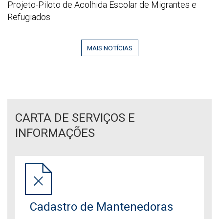
de
Projeto-Piloto de Acolhida Escolar de Migrantes e
Sindicato
E
tela
Refugiados
DEFESA
2026
CIVIL!
06
EDUCAÇÃO
MAIS NOTÍCIAS
29
QUE
095142
ACOLHE,
RECONSTRÓI
E
TRANSFORMA!
CARTA DE SERVIÇOS E
INFORMAÇÕES
Cadastro de Mantenedoras