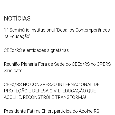
NOTÍCIAS
1º
1º Seminário Institucional “Desafios Contemporâneos
Seminário
na Educação”
Institucional
“Desafios
WhatsApp
CEEd/RS e entidades signatárias
Contemporâneos
Image
na
2026
Reunião
Reunião Plenária Fora de Sede do CEEd/RS no CPERS
Educação”
07
Plenária
Sindicato
21
Fora
at
de
CEEd/RS
CEEd/RS NO CONGRESSO INTERNACIONAL DE
16
Sede
NO
PROTEÇÃO E DEFESA CIVIL! EDUCAÇÃO QUE
52
do
CONGRESSO
ACOLHE, RECONSTRÓI E TRANSFORMA!
53
CEEd/RS
INTERNACIONAL
no
DE
Captura
Presidente Fátima Ehlert participa do Acolhe RS –
CPERS
PROTEÇÃO