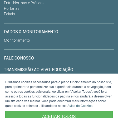
Entre Normas e Práticas
Portarias
Editais
DADOS & MONITORAMENTO
Monitoramento
FALE CONOSCO
TRANSMISSÃO AO VIVO: EDUCAÇÃO
Utilizamos cookies necessários para o pleno funcionamento do nosso site,
CEED - CONSELHO ESTADUAL DE
para aprimorar e personalizar sua experiência durante a navegação, bem
como outros cookies adicionais. Ao clicar em "Aceitar Todos", você terá
EDUCAÇÃO
Ver no mapa
acesso a todas as funcionalidades da página e nos ajudará a desenvolver
um site cada vez melhor. Você pode encontrar mais informações sobre
Av. Borges de Medeiros nº 521.
quais cookies estamos utilizando no nosso
Aviso de Cookies
.
Centro Histórico
Porto Alegre - RS
ACEITAR TODOS