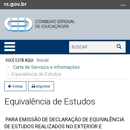
Ir
para
o
conteúdo
Ir
para
Buscar
o
Alterna
Bus
menu
a
Início
Ir
navegação
Inicial
do
para
Carta de Serviços e Informações
conteúdo
a
Equivalência de Estudos
busca
Voltar
Imprimir
Equivalência de Estudos
PARA EMISSÃO DE DECLARAÇÃO DE EQUIVALÊNCIA
DE ESTUDOS REALIZADOS NO EXTERIOR E